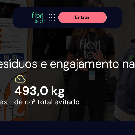
Entrar
 resíduos e engajamento n
493,0 kg
tes
de co² total evitado